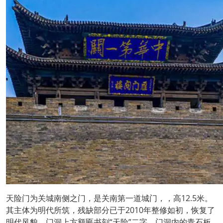
天险门为关城南侧之门，是关南第一道城门，，高12.5米。
其主体为明代所筑，残缺部分已于2010年整修如初，恢复了
明代风貌。门洞上方额匾书刻“天险”二字。门洞内的青石板