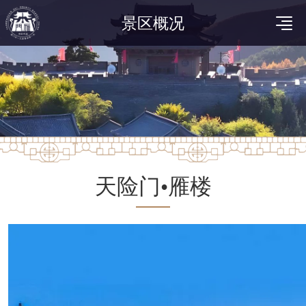
景区概况
天险门•雁楼