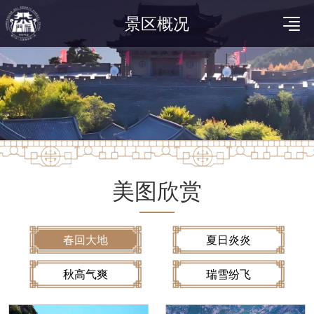
景区概况
美图欣赏
春回大地
夏日炎炎
秋高气爽
瑞雪纷飞