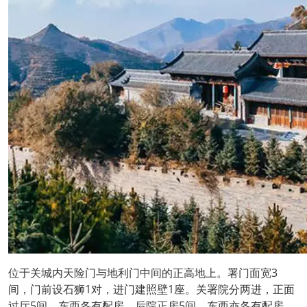
位于关城内天险门与地利门中间的正高地上。署门面宽3
间，门前设石狮1对，进门建照壁1座。关署院分两进，正面
过厅5间，东西各有配房，后院正房5间，东西亦各有配房，