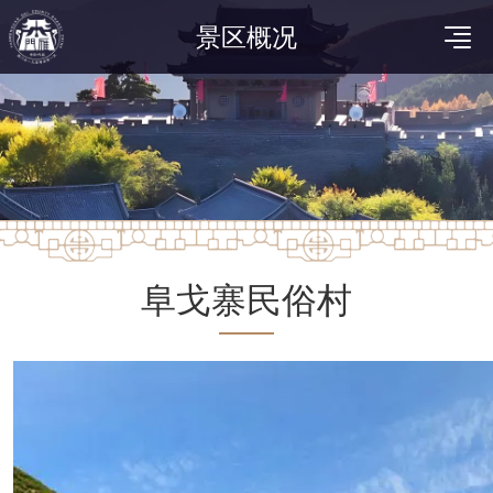
景区概况
阜戈寨民俗村