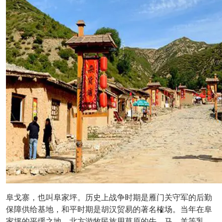
阜戈寨，也叫阜家坪。历史上战争时期是雁门关守军的后勤
保障供给基地，和平时期是胡汉贸易的著名榷场。当年在阜
家坪的平缓之地，北方游牧民族用草原的牛、马、羊等乳