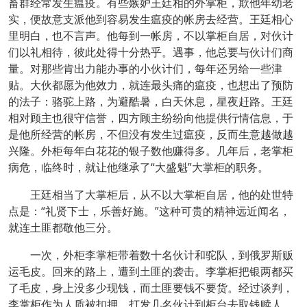
畜群经常发生瘟疫。有些嫉妒王廷相的外掌柜，欺他年幼老
实，便故意支派他到容易发生瘟疫的帐房去经营。王廷相心
里明白，也不言声。他每到一帐房，不以掌柜自居，对伙计
们以礼相待，彼此处得十分热乎。遇事，他总要与伙计们商
量。对那些肯出力能办事的小伙计们，每年还另给一些津
贴。大伙都愿为他效力，就连最头痛的瘟疫，也想出了预防
的法子：骆驼上路，为避酷暑，白天休息，星夜赶路。王廷
相对顾主也很守信誉，四方顾主纷纷向他提供行情信息，于
是他所经营的帐房，不但没有发生过瘟疫，反而生意越做越
兴隆。外柜每年白花花的银子数他赚得多。几年后，老掌柜
病危，临终时，就让他继承了“大盛魁”大掌柜的职务。
王廷相当了大掌柜后，从不以大掌柜自居，他的处世特
点是：“礼贤下士，乐善好施。”这种可贵的精神远近闻名，
就连土匪都敬他三分。
一次，外柜李掌柜带着数十名伙计和驼队，到俄罗斯贩
运毛皮。回来的路上，遭到土匪的袭击。李掌柜把银两都买
了毛皮，身上没多少现钱，而土匪要钱不要货。经过谈判，
李掌柜作为人质被扣押，打发几名伙计到柜台去取钱赎人。