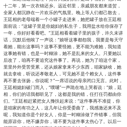
十二年，第一次衣锦还乡。远近邻里，亲戚朋友都来道贺，
全家人都沉静在一片欢乐的气氛里。晚上等人们都己散去，
王廷相的老母端着一个小罐子走进来，她把罐子放在王廷相
面前说：“这罐子里是你媳妇的私生子，我用盐水给你保存了
一年，你好好看看吧。”王廷相看着罐子里的孩子，许久未讲
话，沉默后他唉了一声说：“娘呀这事都怨我，我要是每天守
着她，能出这事吗？这事不要怪她，更不能为难她，我知道
这事她有错，也是一时糊涂，她不是乱来的女人。只要她以
后改了，咱再不要追究这件事了。再说，她为了咱这个家，
里里外外受苦受累，还从娘家拿来不少东西，咱家缺啥，她
就去拿啥，听说还孝敬老人，可见她不是个赖女人，这件事
再不要去张扬，你说呢？”一席话说的母亲闭口无言。此时，
王廷相媳妇破门而入，“噗嗵”一声跪在地上哭着说：“娘，廷
相，你们的话我都听见了，这都是我的错，任打任罚都由你
们。”王廷相赶紧把女人搀扶起来说：“这件事再不准提，你
是咱家的有功之人，这几年让你受委曲了，我感激还来不及
呢，我知道你是个好女人，你是一时糊涂做了件错事，但我
能原谅你，绝不嫌弃你，请不要为这件事太伤心了。以后一