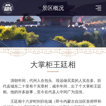
景区概况
大掌柜王廷相
清朝年间，代州人在包头、绥远做买卖的人实在多。距
代县城东二十里有个东章村，咸丰年间，出了个大掌柜王廷
相。他的许多故事，至今在代县人中间广为流传。
王廷相十六岁时到归化城（即今内蒙古自治区首府呼和