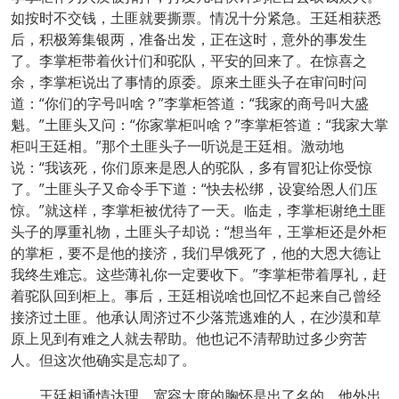
如按时不交钱，土匪就要撕票。情况十分紧急。王廷相获悉
后，积极筹集银两，准备出发，正在这时，意外的事发生
了。李掌柜带着伙计们和驼队，平安的回来了。在惊喜之
余，李掌柜说出了事情的原委。原来土匪头子在审问时问
道：“你们的字号叫啥？”李掌柜答道：“我家的商号叫大盛
魁。”土匪头又问：“你家掌柜叫啥？”李掌柜答道：“我家大掌
柜叫王廷相。”那个土匪头子一听说是王廷相。激动地
说：“我该死，你们原来是恩人的驼队，多有冒犯让你受惊
了。”土匪头子又命令手下道：“快去松绑，设宴给恩人们压
惊。”就这样，李掌柜被优待了一天。临走，李掌柜谢绝土匪
头子的厚重礼物，土匪头子却说：“想当年，王掌柜还是外柜
的掌柜，要不是他的接济，我们早饿死了，他的大恩大德让
我终生难忘。这些薄礼你一定要收下。”李掌柜带着厚礼，赶
着驼队回到柜上。事后，王廷相说啥也回忆不起来自己曾经
接济过土匪。他承认周济过不少落荒逃难的人，在沙漠和草
原上见到有难之人就去帮助。他也记不清帮助过多少穷苦
人。但这次他确实是忘却了。
王廷相通情达理，宽容大度的胸怀是出了名的。他外出