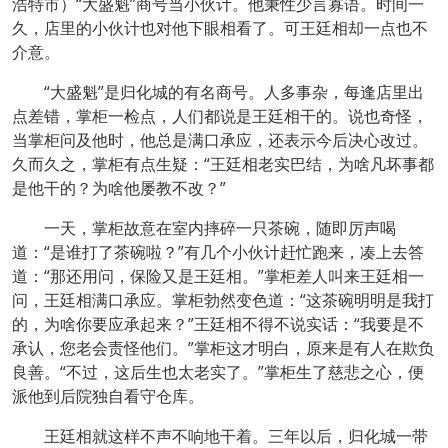
浩特市）“大盛魁”商号当小伙计。他秉性少言寡语。时间一
久，店里的小伙计也对他下眼相看了。可王廷相却一点也不
介意。
“大盛魁”是归化城的有名商号。人多事杂，每逢店里出
点差错，掌柜一检点，人们都说是王廷相干的。说也奇怪，
当掌柜问及他时，他总是满口承应，还表示今后决心改过。
久而久之，掌柜有点生疑：“王廷相老实巴结，为啥凡坏事都
是他干的？为啥他屡教不改？”
一天，掌柜故意在室内摔碎一只茶碗，随即厉声喝
道：“是谁打了茶碗啦？”有几个小伙计赶忙跑来，凑上去答
道：“那还用问，保险又是王廷相。”掌柜差人叫来王廷相一
问，王廷相满口承应。掌柜勃然变色道：“这茶碗明明是我打
的，为啥你要应承起来？”王廷相不得不说实话：“我要是不
承认，您老会责怪他们。”掌柜这才明白，原来是有人在欺负
良善。“不过，这后生也太老实了。”掌柜生了慈悲之心，便
派他到后院独自看守仓库。
王廷相就这样不声不响地干着。三年以后，归化城一带