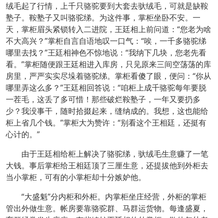
绒毛起了行情，上千只骆驼要到大套去驮绒毛，可就是缺鞍
塾子。鞍塾子又叫骆驼绨。为这件事，掌柜坐卧不安。一
天，掌柜眉头紧锁转入二进院，王廷相上前问道：“您老为啥
不大高兴？”掌柜自言自语地叹一口气：“唉，一千多骆驼绨
哪里去找？”王廷相神色不惊地说：“我纳下几块，您老先看
看。”掌柜随便跟王廷相进入库房，只见原来三间空荡荡的库
房里，严严实实尽垛着骆驼绨。掌柜看傻了眼，便问：“你从
哪里弄这么多？”王廷相回答说：“咱柜上成千骆驼每年要脱
一茬毛，这丢了多可惜！那些破烂鞍塾子，一年又要扔多
少？我没事干，随时拾掇起来，缝纳成的。我想，这也能给
柜上省几个钱。”掌柜大为赞许：“别看这个王相廷，还挺有
心计的。”
由于王廷相给柜上解决了骆驼绨，驮绒毛生意赚了一笔
大钱。事后掌柜给王相廷顶了三厘生意，还提拔他到外柜去
当小掌柜，可有的小掌柜却十分嫉妒他。
“大盛魁”分内柜和外柜。内掌柜坐庄经营，外柜的掌柜
管出外做生意。帐房要靠骆驼群、马群运货物。每逢盛夏，