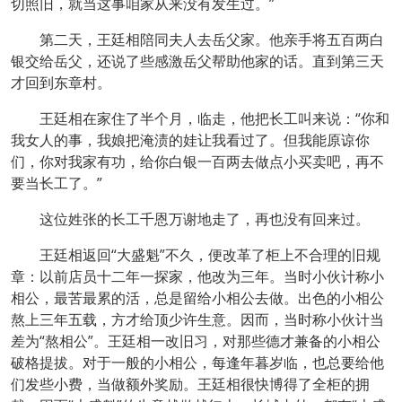
切照旧，就当这事咱家从来没有发生过。”
第二天，王廷相陪同夫人去岳父家。他亲手将五百两白
银交给岳父，还说了些感激岳父帮助他家的话。直到第三天
才回到东章村。
王廷相在家住了半个月，临走，他把长工叫来说：“你和
我女人的事，我娘把淹渍的娃让我看过了。但我能原谅你
们，你对我家有功，给你白银一百两去做点小买卖吧，再不
要当长工了。”
这位姓张的长工千恩万谢地走了，再也没有回来过。
王廷相返回“大盛魁”不久，便改革了柜上不合理的旧规
章：以前店员十二年一探家，他改为三年。当时小伙计称小
相公，最苦最累的活，总是留给小相公去做。出色的小相公
熬上三年五载，方才给顶少许生意。因而，当时称小伙计当
差为“熬相公”。王廷相一改旧习，对那些德才兼备的小相公
破格提拔。对于一般的小相公，每逢年暮岁临，也总要给他
们发些小费，当做额外奖励。王廷相很快博得了全柜的拥