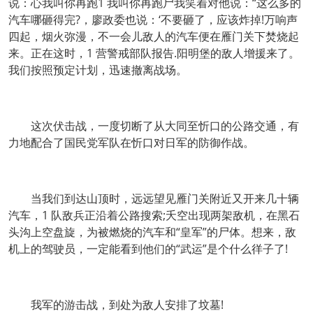
说：心我叫你再跑1 我叫你再跑尸我笑着对他说：“这么多的
汽车哪砸得完?，廖政委也说：‘不要砸了，应该炸掉!万响声
四起，烟火弥漫，不一会儿敌人的汽车便在雁门关下焚烧起
来。正在这时，1 营警戒部队报告.阳明堡的敌人增援来了。
我们按照预定计划，迅速撤离战场。
这次伏击战，一度切断了从大同至忻口的公路交通，有
力地配合了国民党军队在忻口对日军的防御作战。
当我们到达山顶时，远远望见雁门关附近又开来几十辆
汽车，1 队敌兵正沿着公路搜索;夭空出现两架敌机，在黑石
头沟上空盘旋，为被燃烧的汽车和“皇军”的尸体。想来，敌
机上的驾驶员，一定能看到他们的“武运”是个什么徉子了!
我军的游击战，到处为敌人安排了坟墓!