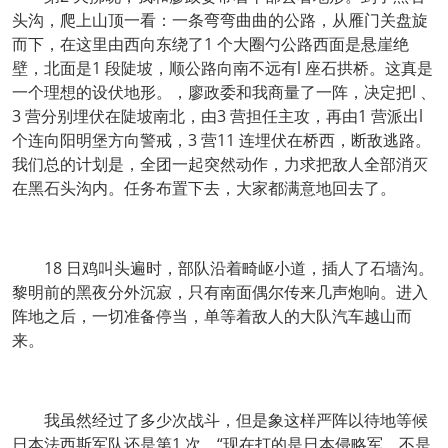
头沟，爬上山顶一看：一条弯弯曲曲的公路，从雁门关盘旋
而下，在这里由西向东绕了1 个大圈勺公路西面是悬崖绝
壁，北面是1 段陡坡，顺公路向南不远有l 座石拱桥。这真是
一个理想的设伏地形。，廖政委和我商量了一阵，决定把l 、
3 营分别埋伏在陡坡南北，由3 营担任主攻，再由1 营派出l
个连向阳明堡方向警戒，3 营11 连埋伏在桥西，断敌逃路。
我们总的计划是，全团一起突然动作，力求把敌人全部消灭
在黑石头沟内。任务布置下去，大家都满意地回去了。
18 日鸡叫头遍时，部队沿着畸岖小道，插人了石墙沟。
黎明前的黑夜分外沉寂，只有南面偶尔传来几声炮响。进入
阵地之后，一切准备停当，单等着敌人的大队汽车越山而
来。
我虽然经过了多少次战斗，但是象这样严阵以待地等候
日本法西斯军队还是第1 次。“现在打的是日本侵略军，不是