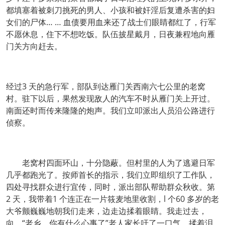
都填塞着被刺刀挑死的男人、小孩和被奸淫后复遭杀害的妇
女们的尸体… … 血债要用血来还了战士们眼睛都红了，行军
不愿休息，住下不想吃饭。队伍披星戴月，日夜兼程地向雁
门关方向赶去。
经过3 天的急行军，部队到达雁门关西南六七公里的老窝
村。驻下以后，果然发现敌人的汽车不时从雁门关上开过。
南面还时而传来隆隆的炮声。我们立叩派出人员沿公路进行
侦察。
老窝村四面环山，十分隐蔽。但村里的人为了逃避日军
几乎都跑光了。按师首长的指示，我们立即组织了工作队，
四处寻找群众进行宜传，同时，派出部队帮助群众秋收。第
2 天，我带着1 个连正在一片筱麦地里收割，l 个60 多岁的老
大爷颤巍巍地朝我们走来，边走边揉着眼睛。我走过去，
向。“老乡，你有什么心事了”老人家长吁了一口气，揉着泪