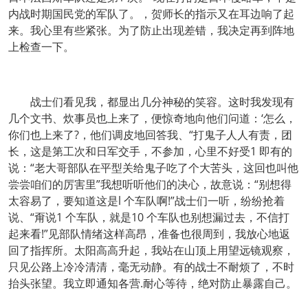
内战时期国民党的军队了。，贺师长的指示又在耳边响了起
来。我心里有些紧张。为了防止出现差错，我决定再到阵地
上检查一下。
战士们看见我，都显出几分神秘的笑容。这时我发现有
几个文书、炊事员也上来了，便惊奇地向他们问道：‘怎么，
你们也上来了?，他们调皮地回答我、“打鬼子人人有责，团
长，这是第工次和日军交手，不参加，心里不好受1 即有的
说：“老大哥部队在平型关给鬼子吃了个大苦头，这回也叫他
尝尝咱们的厉害里”我想听听他们的决心，故意说：“别想得
太容易了，要知道这是l 个车队啊!”战士们一听，纷纷抢着
说、“甭说1 个车队，就是10 个车队也别想漏过去，不信打
起来看!”见部队情绪这样高昂，准备也很周到，我放心地返
回了指挥所。太阳高高升起，我站在山顶上用望远镜观察，
只见公路上冷冷清清，毫无动静。有的战士不耐烦了，不时
抬头张望。我立即通知各营.耐心等待，绝对防止暴露自己。