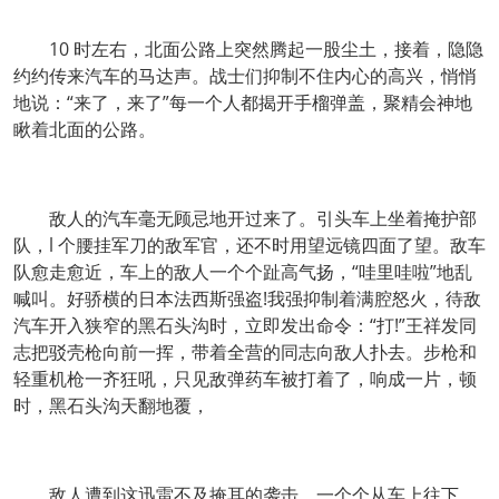
10 时左右，北面公路上突然腾起一股尘土，接着，隐隐
约约传来汽车的马达声。战士们抑制不住内心的高兴，悄悄
地说：“来了，来了”每一个人都揭开手榴弹盖，聚精会神地
瞅着北面的公路。
敌人的汽车毫无顾忌地开过来了。引头车上坐着掩护部
队，l 个腰挂军刀的敌军官，还不时用望远镜四面了望。敌车
队愈走愈近，车上的敌人一个个趾高气扬，“哇里哇啦”地乱
喊叫。好骄横的日本法西斯强盗!我强抑制着满腔怒火，待敌
汽车开入狭窄的黑石头沟时，立即发出命令：“打!”王祥发同
志把驳壳枪向前一挥，带着全营的同志向敌人扑去。步枪和
轻重机枪一齐狂吼，只见敌弹药车被打着了，响成一片，顿
时，黑石头沟天翻地覆，
敌人遭到这迅雷不及掩耳的袭击，一个个从车上往下