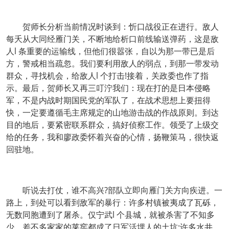
贺师长分析当前情况时谈到：忻口战役正在进行。敌人
每夭从大同经雁门关，不断地给析口前线输送弹药，这是敌
人l 条重要的运输线，但他们很嚣张，自以为那一带已是后
方，警戒相当疏忽。我们要利用敌人的弱点，到那一带发动
群众，寻找机会，给敌人l 个打击!接着，关政委也作了指
示。最后，贺师长又再三叮泞我们：现在打的是日本侵略
军，不是内战时期国民党的军队了，在战术思想上要扭得
快，一定要遵循毛主席规定的山地游击战的作战原则。到达
目的地后，要紧密联系群众，搞好侦察工作。领受了上级交
给的任务，我和廖政委怀着兴奋的心情，扬鞭策马，很快返
回驻地。
听说去打仗，谁不高兴?部队立即向雁门关方向疾进。一
路上，到处可以看到敌军的暴行：许多村镇被夷成了瓦砾，
无数同胞遭到了屠杀。仅宁武l 个县城，就被杀害了不知多
少，差不多家家的莱窖都成了日军活埋人的土坑;许多水井，