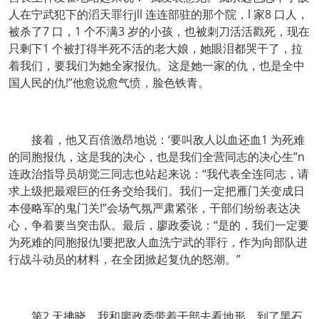
人在宁武犯下的滔天罪行jll 连连部驻的那个院，l 家8 口人，
被杀了7 口，1 个不满3 岁的小孩，也被刺刀活活戳死，现在
只剩下1 个被打得半死不活的老大娘，她眼泪都哭干了，拉
着我们，要我们为她全家报仇。这是她一家的仇，也是全中
国人民的仇!”他愈说愈气愤，脸色铁青。
接着，他又百倍激昂地说：‘要叫敌人以血还血1 为死难
的同胞报仇，这是我的决心，也是我们全营同志的决心生”n
连政治指导员胡觉三同志也站起来说：“我代表全连同志，请
求上级把最艰巨的任务交给我们。我们一定把雁门关变成日
本侵略军的鬼门关!”会场气氛严肃紧张，干部们纷纷表达决
心，争着要当突击队。最后，廖政委说：“是的，我们一定要
为死难的同胞报仇!要把敌人血洗宁武的罪行，作为向部队进
行战斗动员的材料，在全团掀起复仇的怒潮。”
第2 天拂晓，我和廖政委带着干部去看地形。到了黑石