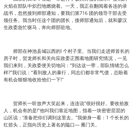
火焰在部队中炽烈地燃烧着。一夭，我正在翻阅着各连的录
战书，忽然接到师部通知，要我们第716 团的领导干部去受
领任务。我当时任这个团的团长，接师部通知后，就和廖汉
生政委急忙驱马，奔向师部驻地。
师部在神池县城以西的l 个村子里。当我们走进师首长的
房子时，贺龙师长和关向应政委正围着地图研究情况，一见
我们来到，关政委便关切地问：“到达这一带，部队情绪怎么
样?”我们说：“看到敌人的暴行，同志们都非常气债，总盼着
有机会狠狠地收拾他们一下!"
贺师长一听放声大笑起来，连连说“很好很好。要收拾敌
人，机会有的是!”他叫我们靠近地图，指着一块密密层层的
山区说：‘淮备把你们调到这里去。”我俯身一看：1 个长长的
红箭头，正指向历史上著名的隘口― 雁门关。