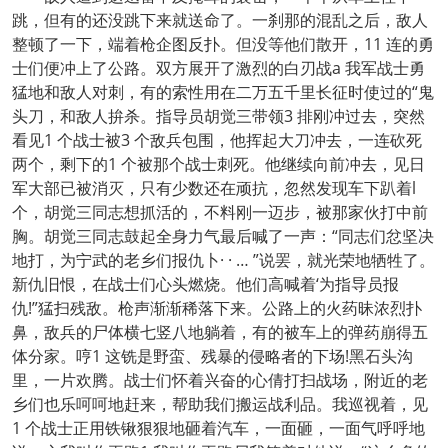
跳，但有的还没跳下来就送命了。一刹那的混乱之后，敌人
整顿了一下，端着枪企图反扑。但没等他们散开，11 连的勇
士们便冲上了公路。双方展开了激烈的白刃战a 我军战士勇
猛地和敌人对刺，有的索性用在二万五千里长征时使过的“鬼
头刀，和敌人拚杀。指导员胡觉三带领3 排刚冲过去，突然
看见1 个战士被3 个敌兵包围，他挥起大刀冲去，一连砍死
两个，剩下的1 个被那个战士刺死。他继续向前冲去，见日
军大部已被消灭，只有少数还在顽抗，忽然发现车下趴着l
个，胡觉三同志想抓活的，不料刚一迈步，被那家伙打中前
胸。胡觉三同志鼓起全身力气最后喊了一声：“同志们忿坚决
地打，为宁武的老乡们报仇卜· · … ”说罢，就光荣地牺牲了。
新仇旧恨，在战士们心头燃烧。他们高喊着‘为指导员报
仇!”猛扫残敌。枪声渐渐稀落下来。公路上的火药昧浓烈扑
鼻，敌兵的尸体横七竖八地躺着，有的被车上的弹药崩得五
体分家。哼1 这铣是野蛮、残暴的侵略者的下场!黑石头沟
里，一片欢腾。战士们怀着兴奋的心倩打扫战场，附近的老
乡们也乐呵呵地赶来，帮助我们搬运战利品。我巡视着，见
1 个战士正用铁锹狠狠地砸着汽车，一面砸，一面气呼呼地