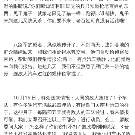
湿的眼睛说.“你们哪知道啊!国民党的兵只知道抢老百姓的东
西，见了鬼子，就象老鼠见了猫一样，跑得比谁都快。鬼子
来到这儿又烧又杀，你们要不来，老百姓可真没有活路啦!"
八路军的威名，风似地传开了。不到两天，逃到各地的
群众陆续回来，和我们相处得水乳交融。他们自动给侦察员
带路，帮助我们搜集情报;公路上一有点汽车动静，他们就跑
来向我们报告。短短几夭，我们不但熟悉了雁门关一带的地
形，连敌人汽车过往的规律也掌握了。
10 月16 日，群众送来情报：大同的敌人集结了1 个车
队，有许多辆汽车满载武器弹药，有经雁门关南开忻口的样
子。这些月子，每隔四五天就有敌人的车队通过，看来倩报
可靠。我们立即召开连以上干部会，进行动员。会上，廖政
委间大家：“怎么样了你们说打不打?”寥政委刚刚说完，3 营
营长王祥发霍地站起来说：“我发表意见。我永远也忘不了敌