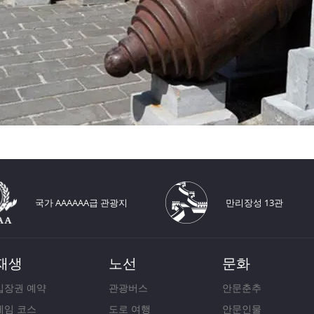
국가 AAAAAA급 관광지
만리장성 13관
재생
노선
문화
입장권 예약
관광버스
안문춘추
게임 코스
도로 여행
안문인물