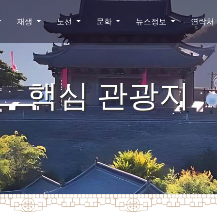
재생
노선
문화
뉴스정보
연락처
핵심 관광지